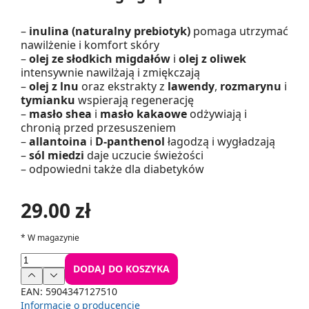
–
inulina (naturalny prebiotyk)
pomaga utrzymać
nawilżenie i komfort skóry
–
olej ze słodkich migdałów
i
olej z oliwek
intensywnie nawilżają i zmiękczają
–
olej z lnu
oraz ekstrakty z
lawendy
,
rozmarynu
i
tymianku
wspierają regenerację
–
masło shea
i
masło kakaowe
odżywiają i
chronią przed przesuszeniem
–
allantoina
i
D-panthenol
łagodzą i wygładzają
–
sól miedzi
daje uczucie świeżości
– odpowiedni także dla diabetyków
29.00 zł
*
W magazynie
DODAJ DO KOSZYKA
EAN:
5904347127510
Informacje o producencie