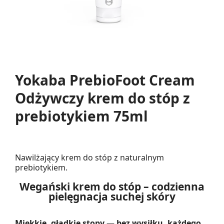
Yokaba PrebioFoot Cream
Odżywczy krem do stóp z
prebiotykiem 75ml
Nawilżający krem do stóp z naturalnym
prebiotykiem.
Wegański krem do stóp – codzienna
pielęgnacja suchej skóry
Miękkie, gładkie stopy — bez wysiłku, każdego