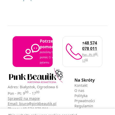
Potrzebujesz
+48 574
pomocy?
078 011
Jesteśmy tutaj, aby
00
Pon - Pt: 9
-
pomóc Ci w każdym
00
17
pytaniu.
Na Skróty
Kontakt
Adres: Białystok, Ogrodowa 6
O nas
00
00
Pon - Pt: 9
- 17
Polityka
Sprawdź na mapie
Prywatności
Email: biuro@pinkbeautik.pl
Regulamin
Phone: +48 574 078 011
sklepu