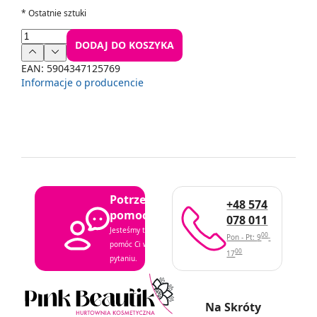
*
Ostatnie sztuki
DODAJ DO KOSZYKA
EAN:
5904347125769
Informacje o producencie
Potrzebujesz
+48 574
pomocy?
078 011
Jesteśmy tutaj, aby
00
Pon - Pt: 9
-
pomóc Ci w każdym
00
17
pytaniu.
Na Skróty