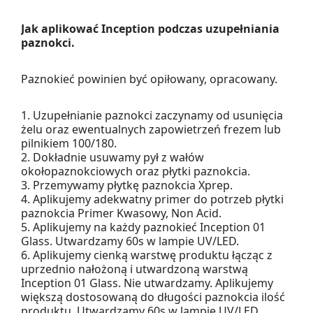
Jak aplikować Inception podczas uzupełniania
paznokci.
Paznokieć powinien być opiłowany, opracowany.
1. Uzupełnianie paznokci zaczynamy od usunięcia
żelu oraz ewentualnych zapowietrzeń frezem lub
pilnikiem 100/180.
2. Dokładnie usuwamy pył z wałów
okołopaznokciowych oraz płytki paznokcia.
3. Przemywamy płytkę paznokcia Xprep.
4. Aplikujemy adekwatny primer do potrzeb płytki
paznokcia Primer Kwasowy, Non Acid.
5. Aplikujemy na każdy paznokieć Inception 01
Glass. Utwardzamy 60s w lampie UV/LED.
6. Aplikujemy cienką warstwę produktu łącząc z
uprzednio nałożoną i utwardzoną warstwą
Inception 01 Glass. Nie utwardzamy. Aplikujemy
większą dostosowaną do długości paznokcia ilość
produktu. Utwardzamy 60s w lampie UV/LED.