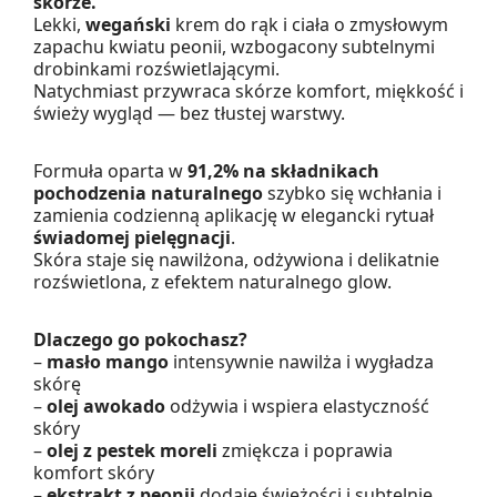
skórze.
Lekki,
wegański
krem do rąk i ciała o zmysłowym
zapachu kwiatu peonii, wzbogacony subtelnymi
drobinkami rozświetlającymi.
Natychmiast przywraca skórze komfort, miękkość i
świeży wygląd — bez tłustej warstwy.
Formuła oparta w
91,2% na składnikach
pochodzenia naturalnego
szybko się wchłania i
zamienia codzienną aplikację w elegancki rytuał
świadomej pielęgnacji
.
Skóra staje się nawilżona, odżywiona i delikatnie
rozświetlona, z efektem naturalnego glow.
Dlaczego go pokochasz?
–
masło mango
intensywnie nawilża i wygładza
skórę
–
olej awokado
odżywia i wspiera elastyczność
skóry
–
olej z pestek moreli
zmiękcza i poprawia
komfort skóry
–
ekstrakt z peonii
dodaje świeżości i subtelnie