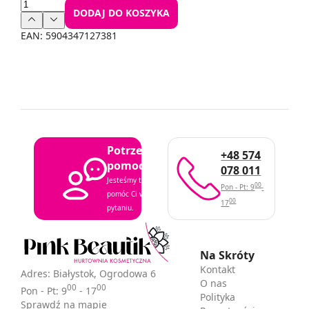
DODAJ DO KOSZYKA
EAN:
5904347127381
Potrzebujesz
+48 574
pomocy?
078 011
Jesteśmy tutaj, aby
00
Pon - Pt: 9
-
pomóc Ci w każdym
00
17
pytaniu.
Na Skróty
Kontakt
Adres: Białystok, Ogrodowa 6
O nas
00
00
Pon - Pt: 9
- 17
Polityka
Sprawdź na mapie