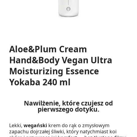
Aloe&Plum Cream
Hand&Body Vegan Ultra
Moisturizing Essence
Yokaba 240 ml
Nawilżenie, które czujesz od
pierwszego dotyku.
Lekki,
wegański
krem do rąk o zmysłowym
zapachu dojrzałej śliwki, który natychmiast koi