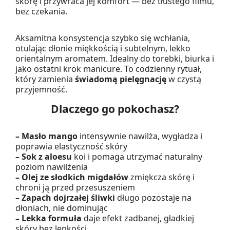
skórę i przywraca jej komfort — bez tłustego filmu,
bez czekania.
Aksamitna konsystencja szybko się wchłania,
otulając dłonie miękkością i subtelnym, lekko
orientalnym aromatem. Idealny do torebki, biurka i
jako ostatni krok manicure. To codzienny rytuał,
który zamienia
świadomą pielęgnację
w czystą
przyjemność.
Dlaczego go pokochasz?
– Masło mango
intensywnie nawilża, wygładza i
poprawia elastyczność skóry
– Sok z aloesu
koi i pomaga utrzymać naturalny
poziom nawilżenia
– Olej ze słodkich migdałów
zmiękcza skórę i
chroni ją przed przesuszeniem
– Zapach dojrzałej śliwki
długo pozostaje na
dłoniach, nie dominując
– Lekka formuła
daje efekt zadbanej, gładkiej
skóry bez lepkości