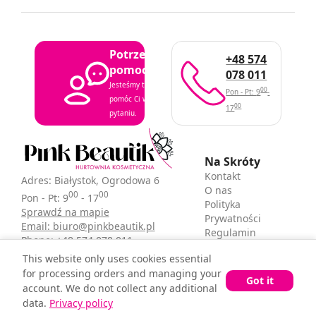
Potrzebujesz
+48 574
pomocy?
078 011
Jesteśmy tutaj, aby
00
Pon - Pt: 9
-
pomóc Ci w każdym
00
17
pytaniu.
Na Skróty
Kontakt
Adres: Białystok, Ogrodowa 6
O nas
00
00
Pon - Pt: 9
- 17
Polityka
Sprawdź na mapie
Prywatności
Email: biuro@pinkbeautik.pl
Regulamin
Phone: +48 574 078 011
sklepu
This website only uses cookies essential
for processing orders and managing your
Got it
account. We do not collect any additional
© Pink Beautik 2025 - All Rights Reserved.
data.
Privacy policy
Design & Animations by Matysiewicz Studio