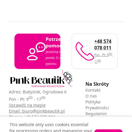
Potrzebujesz
+48 574
pomocy?
078 011
Jesteśmy tutaj, aby
00
Pon - Pt: 9
-
pomóc Ci w każdym
00
17
pytaniu.
Na Skróty
Kontakt
Adres: Białystok, Ogrodowa 6
O nas
00
00
Pon - Pt: 9
- 17
Polityka
Sprawdź na mapie
Prywatności
Email: biuro@pinkbeautik.pl
Regulamin
Phone: +48 574 078 011
sklepu
This website only uses cookies essential
for processing orders and managing your