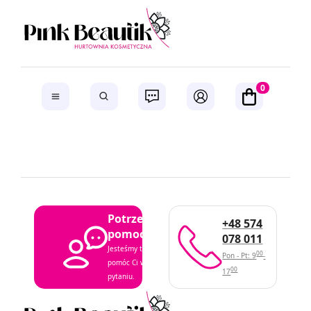
0
Potrzebujesz
+48 574
pomocy?
078 011
Jesteśmy tutaj, aby
00
Pon - Pt: 9
-
pomóc Ci w każdym
00
17
pytaniu.