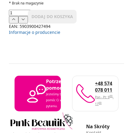
*
Brak na magazynie
DODAJ DO KOSZYKA
EAN:
5903900427494
Informacje o producencie
Potrzebujesz
+48 574
pomocy?
078 011
Jesteśmy tutaj, aby
00
Pon - Pt: 9
-
pomóc Ci w każdym
00
17
pytaniu.
Na Skróty
Kontakt