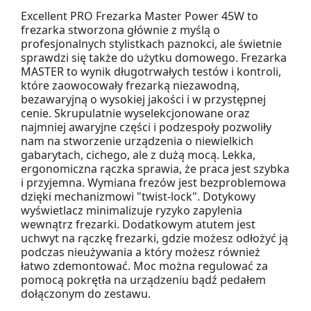
Excellent PRO Frezarka Master Power 45W to
frezarka stworzona głównie z myślą o
profesjonalnych stylistkach paznokci, ale świetnie
sprawdzi się także do użytku domowego. Frezarka
MASTER to wynik długotrwałych testów i kontroli,
które zaowocowały frezarką niezawodną,
bezawaryjną o wysokiej jakości i w przystępnej
cenie. Skrupulatnie wyselekcjonowane oraz
najmniej awaryjne części i podzespoły pozwoliły
nam na stworzenie urządzenia o niewielkich
gabarytach, cichego, ale z dużą mocą. Lekka,
ergonomiczna rączka sprawia, że praca jest szybka
i przyjemna. Wymiana frezów jest bezproblemowa
dzięki mechanizmowi "twist-lock". Dotykowy
wyświetlacz minimalizuje ryzyko zapylenia
wewnątrz frezarki. Dodatkowym atutem jest
uchwyt na rączkę frezarki, gdzie możesz odłożyć ją
podczas nieużywania a który możesz również
łatwo zdemontować. Moc można regulować za
pomocą pokrętła na urządzeniu bądź pedałem
dołączonym do zestawu.