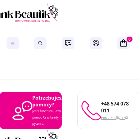
0
Potrzebujesz
+48 574 078
pomocy?
011
Jesteśmy tutaj, aby
00
00
pomóc Ci w każdym
Pon - Pt: 9
- 17
pytaniu.