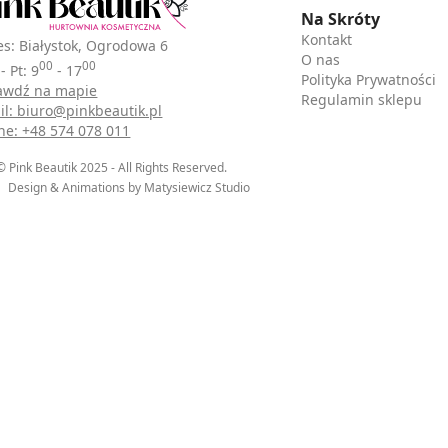
Na Skróty
Kontakt
es: Białystok, Ogrodowa 6
O nas
00
00
- Pt: 9
- 17
Polityka Prywatności
awdź na mapie
Regulamin sklepu
il: biuro@pinkbeautik.pl
ne: +48 574 078 011
© Pink Beautik 2025 - All Rights Reserved.
Design & Animations by Matysiewicz Studio