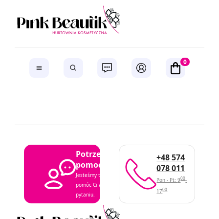
0
Potrzebujesz
+48 574
pomocy?
078 011
Jesteśmy tutaj, aby
00
Pon - Pt: 9
-
pomóc Ci w każdym
00
17
pytaniu.