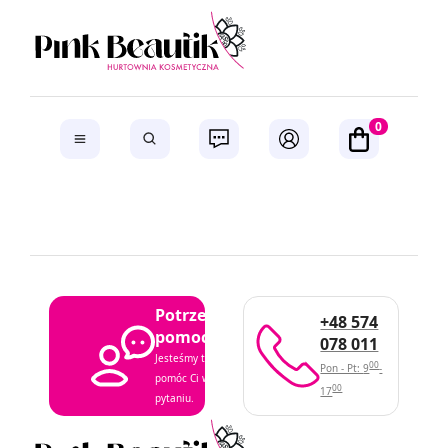
0
Potrzebujesz
+48 574
pomocy?
078 011
Jesteśmy tutaj, aby
00
Pon - Pt: 9
-
pomóc Ci w każdym
00
17
pytaniu.