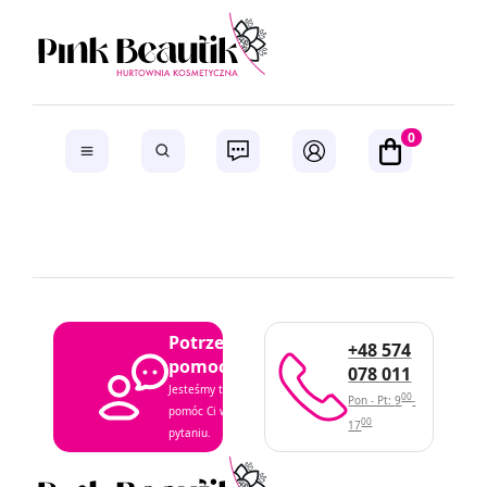
0
Potrzebujesz
+48 574
pomocy?
078 011
Jesteśmy tutaj, aby
00
Pon - Pt: 9
-
pomóc Ci w każdym
00
17
pytaniu.