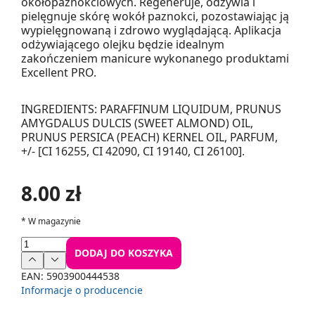
okołopaznokciowych. Regeneruje, odżywia i
pielęgnuje skórę wokół paznokci, pozostawiając ją
wypielęgnowaną i zdrowo wyglądającą. Aplikacja
odżywiającego olejku będzie idealnym
zakończeniem manicure wykonanego produktami
Excellent PRO.
INGREDIENTS: PARAFFINUM LIQUIDUM, PRUNUS
AMYGDALUS DULCIS (SWEET ALMOND) OIL,
PRUNUS PERSICA (PEACH) KERNEL OIL, PARFUM,
+/- [CI 16255, CI 42090, CI 19140, CI 26100].
8.00 zł
*
W magazynie
DODAJ DO KOSZYKA
EAN:
5903900444538
Informacje o producencie