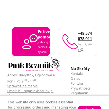
Potrzebujesz
+48 574
pomocy?
078 011
Jesteśmy tutaj, aby
00
Pon - Pt: 9
-
pomóc Ci w każdym
00
17
pytaniu.
Na Skróty
Kontakt
Adres: Białystok, Ogrodowa 6
O nas
00
00
Pon - Pt: 9
- 17
Polityka
Sprawdź na mapie
Prywatności
Email: biuro@pinkbeautik.pl
Regulamin
Phone: +48 574 078 011
sklepu
This website only uses cookies essential
for processing orders and managing your