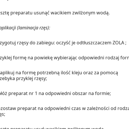
sztę preparatu usunąć wacikiem zwilżonym wodą.
plikacji (laminacja rzęs):
zygotuj rzęsy do zabiegu: oczyść je odtłuszczaczem ZOLA ;
zyklej formę na powiekę wybierając odpowiedni rodzaj for
aplikuj na formę potrzebną ilość kleju oraz za pomocą
zebyka przyklej rzęsy;
łóż preparat nr 1 na odpowiedni obszar na formie;
zostaw preparat na odpowiedni czas w zależności od rodz
ęs;
sztę preparatu usuń wacikiem zwilżonym wodą.