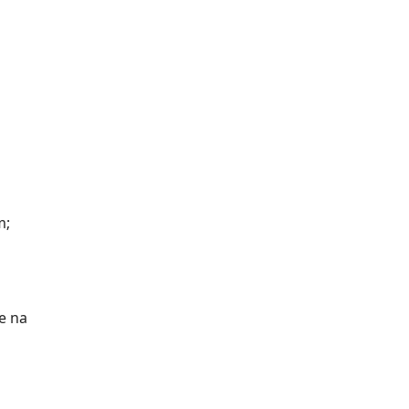
m;
e na