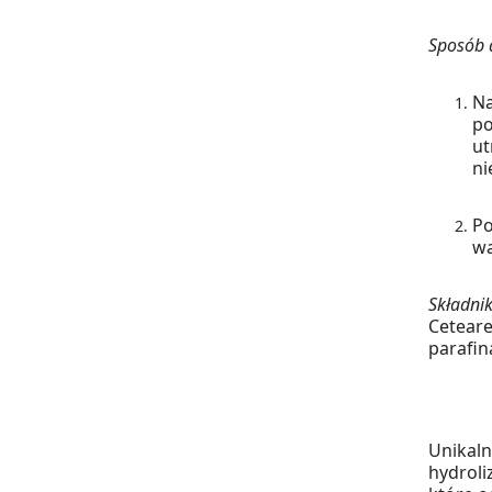
Sposób a
Na
po
ut
ni
Po
wa
Składnik
Ceteare
parafin
Unikaln
hydroli