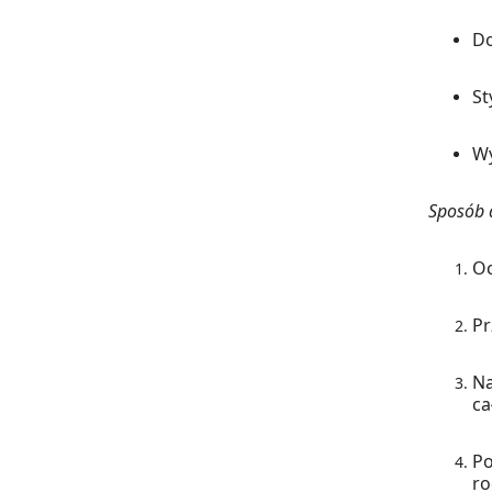
Do
St
Wy
Sposób a
Oc
Pr
Na
ca
Po
ro