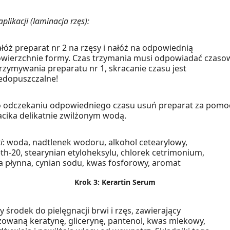
plikacji (laminacja rzęs):
łóż preparat nr 2 na rzęsy i nałóż na odpowiednią
wierzchnie formy. Czas trzymania musi odpowiadać czaso
rzymywania preparatu nr 1, skracanie czasu jest
edopuszczalne!
 odczekaniu odpowiedniego czasu usuń preparat za pomo
cika delikatnie zwilżonym wodą.
i
: woda, nadtlenek wodoru, alkohol cetearylowy,
th-20, stearynian etyloheksylu, chlorek cetrimonium,
a płynna, cynian sodu, kwas fosforowy, aromat
Krok 3: Kerartin Serum
y środek do pielęgnacji brwi i rzęs, zawierający
zowaną keratynę, glicerynę, pantenol, kwas mlekowy,