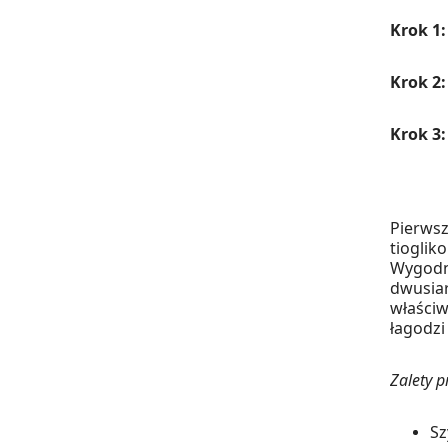
Krok 1:
Krok 2:
Krok 3
Pierwsz
tioglik
Wygodna
dwusia
właściw
łagodzi
Zalety p
Sz