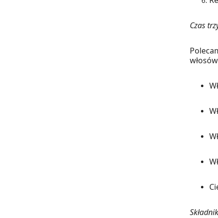
Czas tr
Polecam
włosów 
Wł
Wł
Wł
Wł
Ci
Składnik