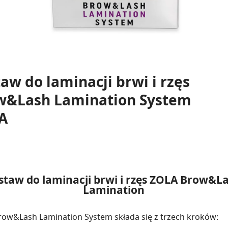
aw do laminacji brwi i rzęs
w&Lash Lamination System
A
staw do laminacji brwi i rzęs ZOLA Brow&L
Lamination
ow&Lash Lamination System składa się z trzech kroków: