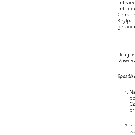
ceteary
cetrimo
Ceteare
Keylpar
geraniol
Drugi e
Zawier
Sposób a
Na
po
Cz
pr
Po
wa