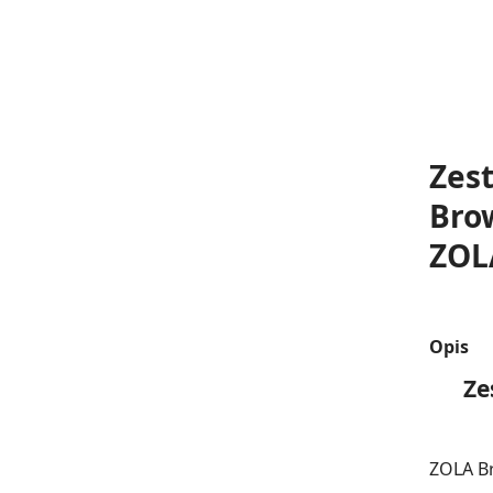
Zest
Bro
ZOL
Opis
Ze
ZOLA Br