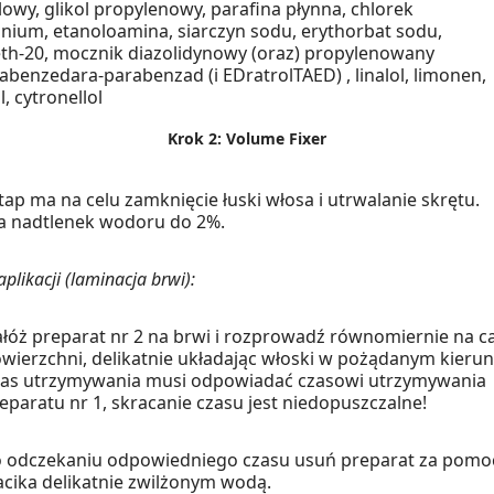
lowy, glikol propylenowy, parafina płynna, chlorek
nium, etanoloamina, siarczyn sodu, erythorbat sodu,
th-20, mocznik diazolidynowy (oraz) propylenowany
abenzedara-parabenzad (i EDratrolTAED) , linalol, limonen,
, cytronellol
Krok 2: Volume Fixer
tap ma na celu zamknięcie łuski włosa i utrwalanie skrętu.
a nadtlenek wodoru do 2%.
plikacji (laminacja brwi):
łóż preparat nr 2 na brwi i rozprowadź równomiernie na ca
wierzchni, delikatnie układając włoski w pożądanym kierun
as utrzymywania musi odpowiadać czasowi utrzymywania
eparatu nr 1, skracanie czasu jest niedopuszczalne!
 odczekaniu odpowiedniego czasu usuń preparat za pomo
cika delikatnie zwilżonym wodą.