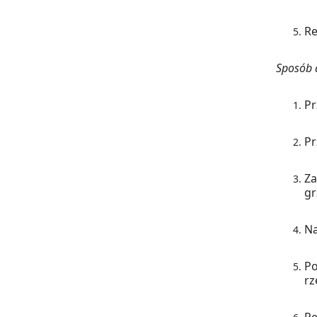
Re
Sposób a
Pr
Pr
Za
gr
Na
Po
rz
Re