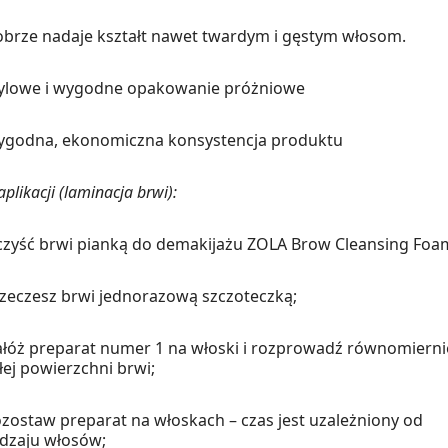
brze nadaje kształt nawet twardym i gęstym włosom.
ylowe i wygodne opakowanie próżniowe
godna, ekonomiczna konsystencja produktu
plikacji (laminacja brwi):
zyść brwi pianką do demakijażu ZOLA Brow Cleansing Foa
zeczesz brwi jednorazową szczoteczką;
łóż preparat numer 1 na włoski i rozprowadź równomierni
łej powierzchni brwi;
zostaw preparat na włoskach – czas jest uzależniony od
dzaju włosów;