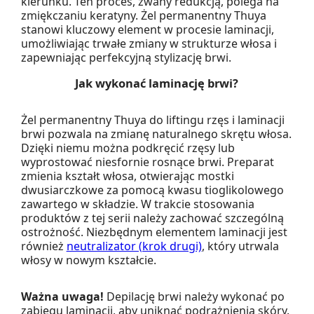
kierunku. Ten proces, zwany redukcją, polega na
zmiękczaniu keratyny. Żel permanentny Thuya
stanowi kluczowy element w procesie laminacji,
umożliwiając trwałe zmiany w strukturze włosa i
zapewniając perfekcyjną stylizację brwi.
Jak wykonać laminację brwi?
Żel permanentny Thuya do liftingu rzęs i laminacji
brwi pozwala na zmianę naturalnego skrętu włosa.
Dzięki niemu można podkręcić rzęsy lub
wyprostować niesfornie rosnące brwi. Preparat
zmienia kształt włosa, otwierając mostki
dwusiarczkowe za pomocą kwasu tioglikolowego
zawartego w składzie. W trakcie stosowania
produktów z tej serii należy zachować szczególną
ostrożność. Niezbędnym elementem laminacji jest
również
neutralizator (krok drugi)
, który utrwala
włosy w nowym kształcie.
Ważna uwaga!
Depilację brwi należy wykonać po
zabiegu laminacji, aby uniknąć podrażnienia skóry.