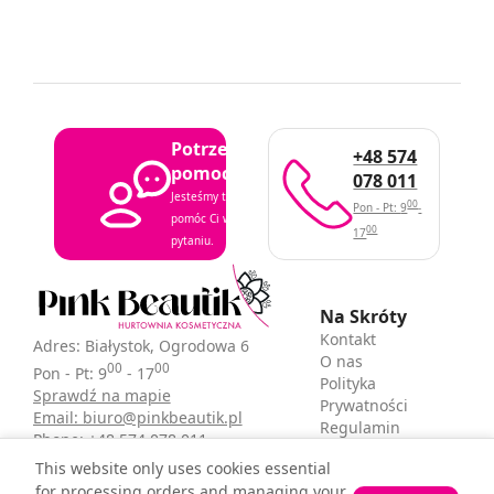
Potrzebujesz
+48 574
pomocy?
078 011
Jesteśmy tutaj, aby
00
Pon - Pt: 9
-
pomóc Ci w każdym
00
17
pytaniu.
Na Skróty
Kontakt
Adres: Białystok, Ogrodowa 6
O nas
00
00
Pon - Pt: 9
- 17
Polityka
Sprawdź na mapie
Prywatności
Email: biuro@pinkbeautik.pl
Regulamin
Phone: +48 574 078 011
sklepu
This website only uses cookies essential
for processing orders and managing your