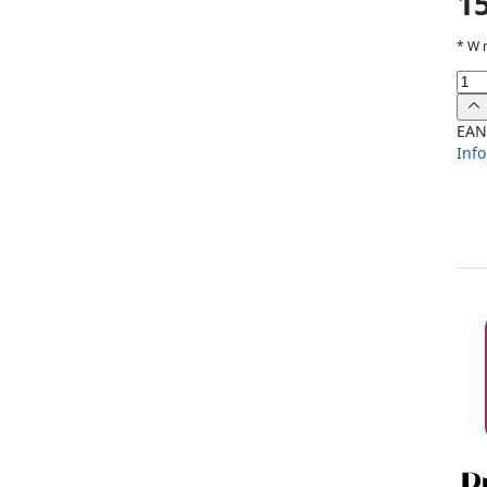
15
*
W 
EAN
Inf