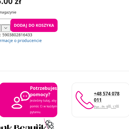
.00 zł
magazynie
DODAJ DO KOSZYKA
:
5903802816433
ormacje o producencie
Potrzebujesz
+48 574 078
pomocy?
011
Jesteśmy tutaj, aby
00
00
pomóc Ci w każdym
Pon - Pt: 9
- 17
pytaniu.