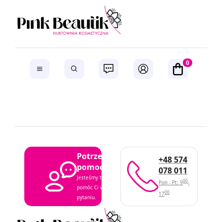
0
Potrzebujesz
+48 574
pomocy?
078 011
Jesteśmy tutaj, aby
00
Pon - Pt: 9
-
pomóc Ci w każdym
00
17
pytaniu.