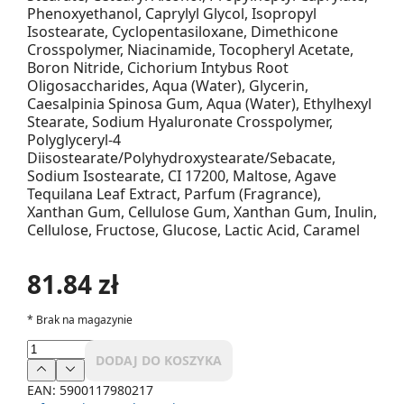
Phenoxyethanol, Caprylyl Glycol, Isopropyl
Isostearate, Cyclopentasiloxane, Dimethicone
Crosspolymer, Niacinamide, Tocopheryl Acetate,
Boron Nitride, Cichorium Intybus Root
Oligosaccharides, Aqua (Water), Glycerin,
Caesalpinia Spinosa Gum, Aqua (Water), Ethylhexyl
Stearate, Sodium Hyaluronate Crosspolymer,
Polyglyceryl-4
Diisostearate/Polyhydroxystearate/Sebacate,
Sodium Isostearate, CI 17200, Maltose, Agave
Tequilana Leaf Extract, Parfum (Fragrance),
Xanthan Gum, Cellulose Gum, Xanthan Gum, Inulin,
Cellulose, Fructose, Glucose, Lactic Acid, Caramel
81.84 zł
*
Brak na magazynie
DODAJ DO KOSZYKA
EAN:
5900117980217