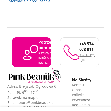
Informacje o producencie
Potrzebujesz
+48 574
pomocy?
078 011
Jesteśmy tutaj, aby
00
Pon - Pt: 9
-
pomóc Ci w każdym
00
17
pytaniu.
Na Skróty
Kontakt
Adres: Białystok, Ogrodowa 6
O nas
00
00
Pon - Pt: 9
- 17
Polityka
Sprawdź na mapie
Prywatności
Email: biuro@pinkbeautik.pl
Regulamin
Phone: +48 574 078 011
sklepu