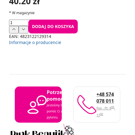
40.20 zł
*
W magazynie
DODAJ DO KOSZYKA
EAN:
4823122129314
Informacje o producencie
Potrzebujesz
+48 574
pomocy?
078 011
Jesteśmy tutaj, aby
00
Pon - Pt: 9
-
pomóc Ci w każdym
00
17
pytaniu.