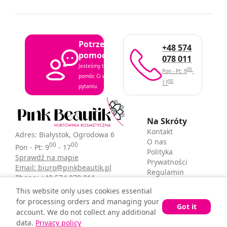
Potrzebujesz
+48 574
pomocy?
078 011
Jesteśmy tutaj, aby
00
Pon - Pt: 9
-
pomóc Ci w każdym
00
17
pytaniu.
Na Skróty
Kontakt
Adres: Białystok, Ogrodowa 6
O nas
00
00
Pon - Pt: 9
- 17
Polityka
Sprawdź na mapie
Prywatności
Email: biuro@pinkbeautik.pl
Regulamin
Phone: +48 574 078 011
sklepu
This website only uses cookies essential
for processing orders and managing your
Got it
account. We do not collect any additional
© Pink Beautik 2025 - All Rights Reserved.
data.
Privacy policy
Design & Animations by Matysiewicz Studio