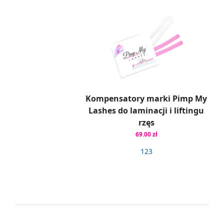
Kompensatory marki Pimp My
Lashes do laminacji i liftingu
rzęs
69.00 zł
1
2
3