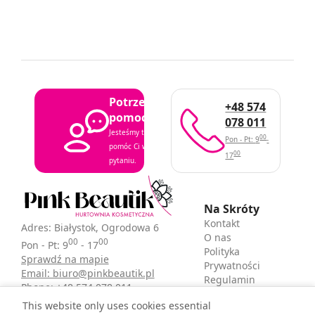
Potrzebujesz
+48 574
pomocy?
078 011
Jesteśmy tutaj, aby
00
Pon - Pt: 9
-
pomóc Ci w każdym
00
17
pytaniu.
Na Skróty
Kontakt
Adres: Białystok, Ogrodowa 6
O nas
00
00
Pon - Pt: 9
- 17
Polityka
Sprawdź na mapie
Prywatności
Email: biuro@pinkbeautik.pl
Regulamin
Phone: +48 574 078 011
sklepu
This website only uses cookies essential